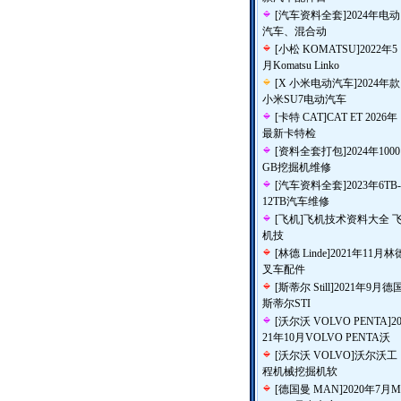
[
汽车资料全套
]
2024年电动
汽车、混合动
[
小松 KOMATSU
]
2022年5
月Komatsu Linko
[
X 小米电动汽车
]
2024年款
小米SU7电动汽车
[
卡特 CAT
]
CAT ET 2026年
最新卡特检
[
资料全套打包
]
2024年1000
GB挖掘机维修
[
汽车资料全套
]
2023年6TB-
12TB汽车维修
[
飞机
]
飞机技术资料大全 
机技
[
林德 Linde
]
2021年11月林
叉车配件
[
斯蒂尔 Still
]
2021年9月德
斯蒂尔STI
[
沃尔沃 VOLVO PENTA
]
2
21年10月VOLVO PENTA沃
[
沃尔沃 VOLVO
]
沃尔沃工
程机械挖掘机软
[
德国曼 MAN
]
2020年7月M