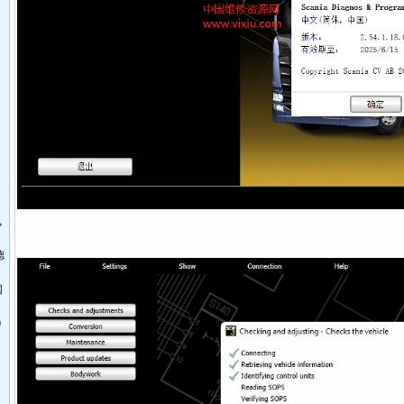
飞
德
国
0