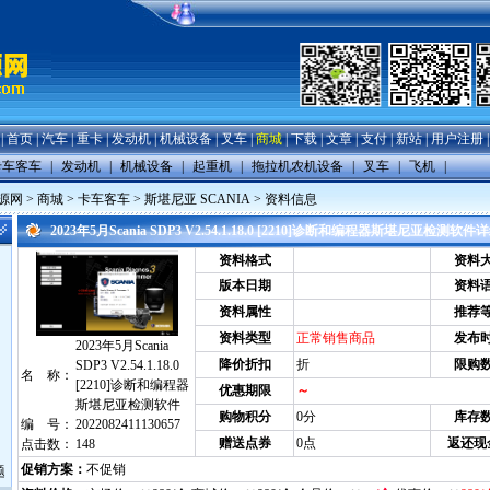
|
首页
|
汽车
|
重卡
|
发动机
|
机械设备
|
叉车
|
商城
|
下载
|
文章
|
支付
|
新站
|
用户注册
卡车客车
|
发动机
|
机械设备
|
起重机
|
拖拉机农机设备
|
叉车
|
飞机
|
源网
>
商城
>
卡车客车
>
斯堪尼亚 SCANIA
> 资料信息
2023年5月Scania SDP3 V2.54.1.18.0 [2210]诊断和编程器斯堪尼亚检测软
资料格式
资料
版本日期
资料
资料属性
推荐
资料类型
正常销售商品
发布
2023年5月Scania
降价折扣
折
限购
SDP3 V2.54.1.18.0
名 称：
[2210]诊断和编程器
优惠期限
～
斯堪尼亚检测软件
购物积分
0分
库存
编 号：
2022082411130657
赠送点券
0点
返还现
点击数：
148
促销方案：
不促销
题