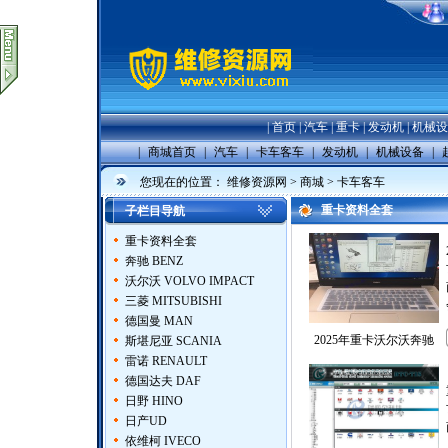
|
首页
|
汽车
|
重卡
|
发动机
|
机械设
|
商城首页
|
汽车
|
卡车客车
|
发动机
|
机械设备
|
您现在的位置：
维修资源网
>
商城
>
卡车客车
重卡资料全套
子栏目导航
重卡资料全套
奔驰 BENZ
沃尔沃 VOLVO IMPACT
三菱 MITSUBISHI
德国曼 MAN
2025年重卡沃尔沃奔驰
斯堪尼亚 SCANIA
雷诺 RENAULT
德国达夫 DAF
日野 HINO
日产UD
依维柯 IVECO