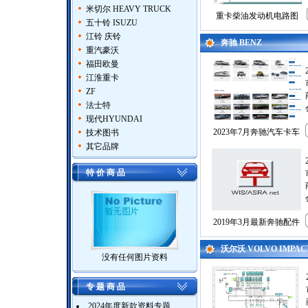
米切尔 HEAVY TRUCK
重卡柴油发动机电路图
五十铃 ISUZU
江铃 庆铃
奔驰 BENZ
重汽豪沃
福田欧曼
江淮重卡
ZF
法士特
现代HYUNDAI
2023年7月奔驰汽车卡车
技术图书
其它品牌
特 价 商 品
2019年3月最新奔驰配件
沃尔沃 VOLVO IMPAC
没有任何图片资料
专 题 商 品
2024年度新款资料专题