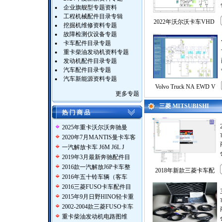
企业旗舰型专题资料
工程机械配件目录专辑
2022年沃尔沃卡车VHD
挖掘机维修资料专题
故障检测仪设备专题
卡车配件目录专题
重卡柴油发动机资料专题
发动机配件目录专题
汽车配件目录专题
汽车新能源资料专题
Volvo Truck NA EWD V
更多专题
三菱 MITSUBISHI
热 门 商 品
2025年重卡沃尔沃奔驰曼
2020年7月MANTIS曼卡车客
一汽解放卡车 J6M J6L J
2019年3月最新奔驰配件目
2016款一汽解放J6P卡车整
2018年新款三菱卡车配
2016年五十铃车辆（客车
2016三菱FUSO卡车配件目
2015年9月日野HINO轻卡重
2002-2004款三菱FUSO卡车
重卡柴油发动机电路图维