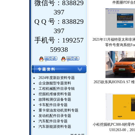
微信号：838829
件图册PDF合
397
Q Q 号：838829
397
手机号：199257
2021年11月福特亚太和
零件号查询系统Ford
59938
专 题 资 料
2024年度新款资料专题
2025款东风HONDA S7
企业旗舰型专题资料
工程机械配件目录专辑
挖掘机维修资料专题
故障检测仪设备专题
卡车配件目录专题
重卡柴油发动机资料专题
发动机配件目录专题
汽车配件目录专题
小松挖掘机PC300-8的零
汽车新能源资料专题
U01263-00，20