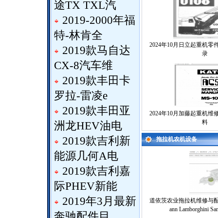
途TX TXL汽
2019-2000年福
特-林肯全
2024年10月日立起重机
2019款马自达
录
CX-8汽车维
2019款丰田卡
罗拉-雷凌e
2019款丰田亚
2024年10月加藤起重机
料
洲龙HEV油电
2019款吉利新
拖拉机农机设备
能源几何A电
2019款吉利嘉
际PHEV新能
2019年3月最新
道依茨农业拖拉机维修与配件查询系
ann Lamborghini Sa
奔驰配件目