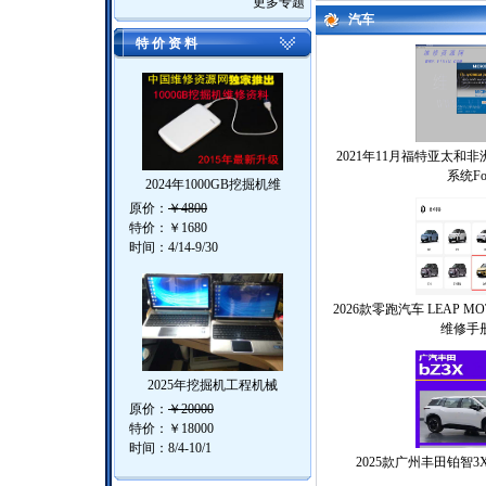
更多专题
汽车
特 价 资 料
2021年11月福特亚太和
系统For
2024年1000GB挖掘机维
原价：
￥4800
特价：
￥1680
时间：4/14-9/30
2026款零跑汽车 LEAP MOTOR
维修手
2025年挖掘机工程机械
原价：
￥20000
特价：
￥18000
时间：8/4-10/1
2025款广州丰田铂智3X