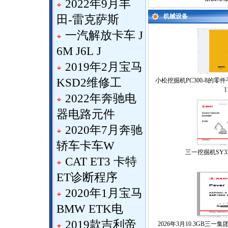
2022年9月丰
机械设备
田-雷克萨斯
一汽解放卡车 J
6M J6L J
2019年2月宝马
KSD2维修工
小松挖掘机PC300-8的零件手
1
2022年奔驰电
器电路元件
2020年7月奔驰
轿车卡车W
三一挖掘机SY3
CAT ET3 卡特
ET诊断程序
2020年1月宝马
BMW ETK电
2019款吉利帝
2026年3月10.3GB三