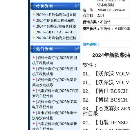
记本电脑版
特 价 资 料
编 号：
2014030612495470
2022年4月利勃海尔起重机
点击数：
2281
2025年挖掘机工程机械电
促销方案：
不促销
2024年1000GB挖掘机维修
资料价格：
市场价：￥18800/
2023年6月CLAAS WebTIC
2022年3月利勃海尔挖掘机
资料说明：
热 门 资 料
2024年新款
[
资料全套打包
]
2025年挖掘
机工程机械电
软件：
[
资料全套打包
]
2026年挖掘
01、【沃尔沃 VOL
机工程机械维
[
资料全套打包
]
2024年新款
01、【沃尔沃 VOL
柴油发动机零
02、【博世 BOSCH
[
汽车资料全套
]
2025年7月更
新汽车配件目
02、【博世 BOSC
[
资料全套打包
]
2025年叉车
电子零配件目
03、【杰克赛尔 ZEX
[
重卡资料全套
]
2025年重卡
件目录
沃尔沃奔驰曼
04、【电装 DENSO
[
汽车资料全套
]
2025年最新
款汽车配件目