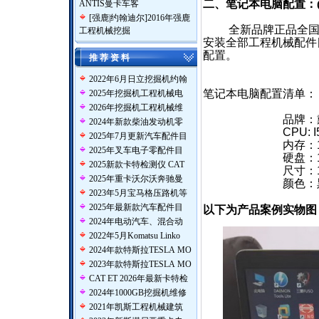
二、笔记本电脑配置：
ANTIS曼卡车客
[
强鹿|约翰迪尔
]
2016年强鹿
全新品牌正品全
工程机械挖掘
安装全部工程机械配件
配置。
推 荐 资 料
2022年6月日立挖掘机约翰
笔记本电脑配置清单：
2025年挖掘机工程机械电
2026年挖掘机工程机械维
品牌：
2024年新款柴油发动机零
CPU: I
2025年7月更新汽车配件目
内存：1
2025年叉车电子零配件目
硬盘：
2025新款卡特检测仪 CAT
尺寸：1
2025年重卡沃尔沃奔驰曼
颜色：
2023年5月宝马格压路机等
2025年最新款汽车配件目
以下为产品案例实物图
2024年电动汽车、混合动
2022年5月Komatsu Linko
2024年款特斯拉TESLA MO
2023年款特斯拉TESLA MO
CAT ET 2026年最新卡特检
2024年1000GB挖掘机维修
2021年凯斯工程机械建筑