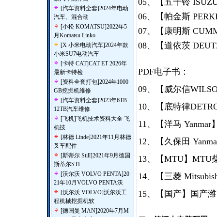
05、【五十铃 ISU
[
汽车资料全套
]
2024年电动
06、【帕金斯 PERK
汽车、混合动
[
小松 KOMATSU
]
2022年5
07、【康明斯 CUMM
月Komatsu Linko
08、【道依茨 DEU
[
X 小米电动汽车
]
2024年款
小米SU7电动汽车
[
卡特 CAT
]
CAT ET 2026年
PDF电子书：
最新卡特检
[
资料全套打包
]
2024年1000
09、【威尔信WILS
GB挖掘机维修
[
汽车资料全套
]
2023年6TB-
10、【底特律DET
12TB汽车维修
[
飞机
]
飞机技术资料大全 飞
11、【洋马 Yan
机技
[
林德 Linde
]
2021年11月林德
12、【久保田 Ya
叉车配件
[
斯蒂尔 Still
]
2021年9月德国
13、【MTU】MT
斯蒂尔STI
[
沃尔沃 VOLVO PENTA
]
20
14、【三菱 Mits
21年10月VOLVO PENTA沃
[
沃尔沃 VOLVO
]
沃尔沃工
15、【国产】国产
程机械挖掘机软
[
德国曼 MAN
]
2020年7月M