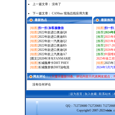
上一篇文章： 没有了
下一篇文章：
CANbus 现场总线应用方案
最新热点
最新推荐
[组图]
扫一扫 加客服微信
[组图]
扫一扫
[组图]
2022年款进口奥迪Q8
[推荐]
2024
[组图]
2022年款进口奥迪RS
[推荐]
2021
[组图]
2022年款一汽奥迪Q2
[推荐]
2021
[组图]
2022年款进口奥迪RS
[推荐]
2017-
[组图]
2022年款进口奥迪Q8
[推荐]
2026
[组图]
2022年款上汽奥迪A7
[推荐]
中国维
[图文]
2020年洋马YANMAR挖
2025年徐工
[组图]
长城魏摩卡DHT PHEV
[组图]
2025
[组图]
长城魏拿铁DHT油电混
2024年5月
网友评论：
（只显示最新10条。评论内容只代表网友观点，
没有任何评论
|
设为首页
|
加入收藏
|
联系站长
|
QQ：712720680 712720681 712720
Copyright© 2007-2021
vixiu
.