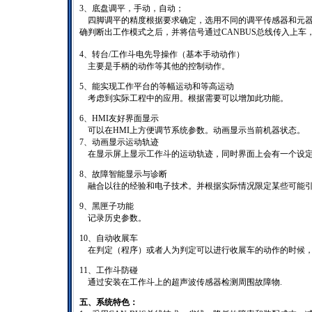
3、底盘调平，手动，自动；
四脚调平的精度根据要求确定，选用不同的调平传感器和元器件
确判断出工作模式之后，并将信号通过CANBUS总线传入上车
4、转台/工作斗电先导操作（基本手动动作）
主要是手柄的动作等其他的控制动作。
5、能实现工作平台的等幅运动和等高运动
考虑到实际工程中的应用。根据需要可以增加此功能。
6、HMI友好界面显示
可以在HMI上方便调节系统参数。动画显示当前机器状态。
7、动画显示运动轨迹
在显示屏上显示工作斗的运动轨迹，同时界面上会有一个设定
8、故障智能显示与诊断
融合以往的经验和电子技术。并根据实际情况限定某些可能引
9、黑匣子功能
记录历史参数。
10、自动收展车
在判定（程序）或者人为判定可以进行收展车的动作的时候，
11、工作斗防碰
通过安装在工作斗上的超声波传感器检测周围故障物.
五、系统特色：